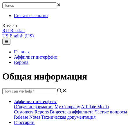
Связаться с нами
Russian
RU
Russian
US
English (US)
Главная
Аффилиат интерфейс
Reports
Общая информация
Аффилиат интерфейс
Общая информация
My Company
Affiliate Media
Customers
Reports
Видеотека аффилиата
Частые вопросы
Release Notes
Техническая документация
Глоссарий