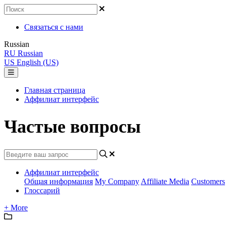
Связаться с нами
Russian
RU
Russian
US
English (US)
Главная страница
Аффилиат интерфейс
Частые вопросы
Аффилиат интерфейс
Общая информация
My Company
Affiliate Media
Customers
Глоссарий
+ More