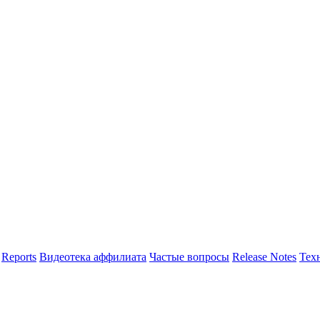
Reports
Видеотека аффилиата
Частые вопросы
Release Notes
Тех