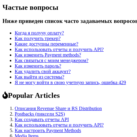
Частые вопросы
Ниже приведен список часто задаваемых вопросо
Когда я получу оплату?
Как получить трекер?
Какие доступны переменные?
Как использовать отчеты и получить API?
Как изменить Payment methods?
Как связаться с моим менеджером?
Как изменить пароль?
Как удалить свой аккаунт?
Как выйти из системы?
Я не могу войти в свою учетную запись, ошибка 429
Popular Articles
Описания Revenue Share и RS Distribution
Postbacks (пиксели S2S)
Как создавать отчеты API
Как использовать отчеты и получить API?
Как настроить Payment Methods
Media Items