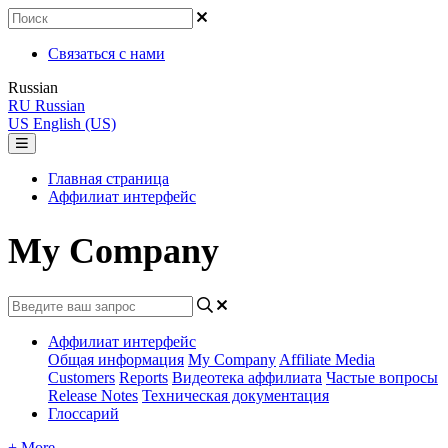
Связаться с нами
Russian
RU
Russian
US
English (US)
Главная страница
Аффилиат интерфейс
My Company
Аффилиат интерфейс
Общая информация
My Company
Affiliate Media
Customers
Reports
Видеотека аффилиата
Частые вопросы
Release Notes
Техническая документация
Глоссарий
+ More