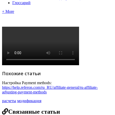
Глоссарий
+ More
Похожие статьи
Настройка Payment methods:
https://help.referon.com/ru_RU/affiliate-general/ru-affiliate-
adjusting-payment-methods
расчеты
модификация
Связанные статьи