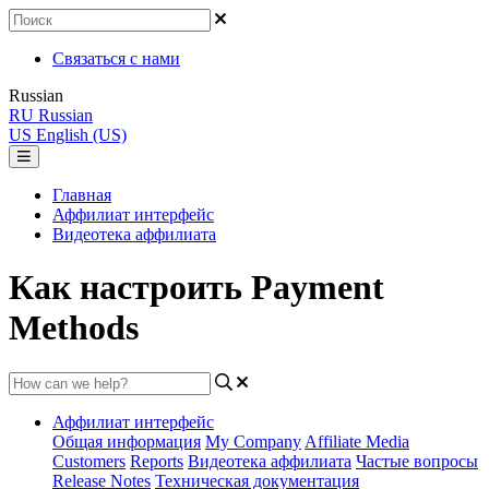
Связаться с нами
Russian
RU
Russian
US
English (US)
Главная
Аффилиат интерфейс
Видеотека аффилиата
Как настроить Payment
Methods
Аффилиат интерфейс
Общая информация
My Company
Affiliate Media
Customers
Reports
Видеотека аффилиата
Частые вопросы
Release Notes
Техническая документация